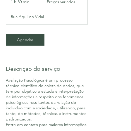
1 h 30 min
1
Preços variados
3
0
Rua Aquilino Vidal
m
i
n
Agendar
Descrição do serviço
Avaliação Psicológica é um processo
técnico-científico de coleta de dados, que
tem por objetivo o estudo e interpretação
de informações a respeito dos fenômenos
psicológicos resultantes da relação do
indivíduo com a sociedade, utilizando, para
tanto, de métodos, técnicas e instrumentos
padronizados.