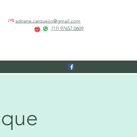
adriane.carqueijo@gmail.com
(11) 97657.0609
ue