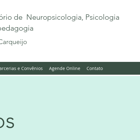
ório de Neuropsicologia, Psicologia
opedagogia
Carqueijo
arcerias e Convênios
Agende Online
Contato
viços q