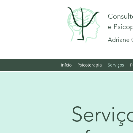
Consult
e Psic
Adriane 
Início
Psicoterapia
Serviços
P
Ser