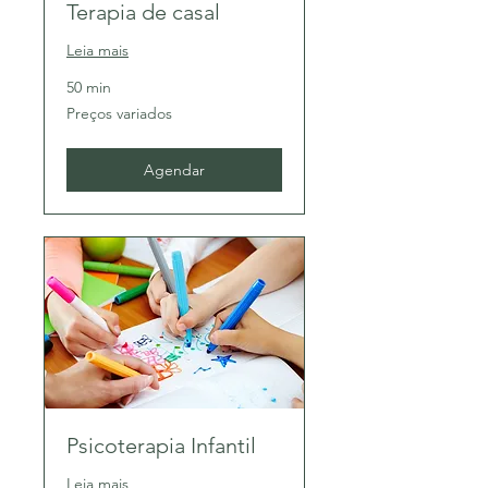
Terapia de casal
Leia mais
50 min
Preços
Preços variados
variados
Agendar
Psicoterapia Infantil
Leia mais