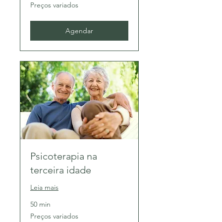
Preços
Preços variados
variados
Agendar
Psicoterapia na
terceira idade
Leia mais
50 min
Preços
Preços variados
variados