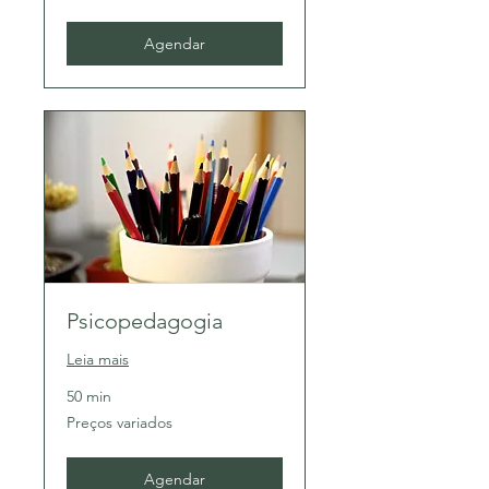
Agendar
Psicopedagogia
Leia mais
50 min
Preços
Preços variados
variados
Agendar