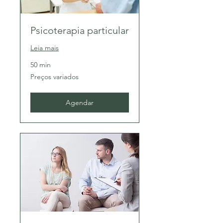
Psicoterapia particular
Leia mais
50 min
Preços
Preços variados
variados
Agendar