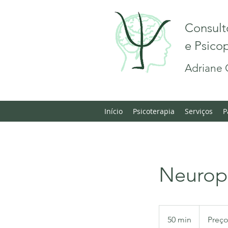
Consult
e Psic
Adriane 
Início
Psicoterapia
Serviços
P
Neurop
Preços
variados
50 min
5
Preço