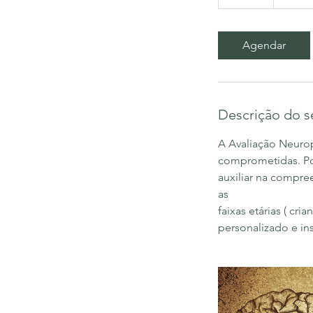
0
m
i
Agendar
n
Descrição do s
A Avaliação Neurop
comprometidas. Por
auxiliar na compre
as
faixas etárias ( cr