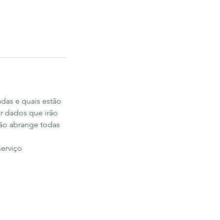
adas e quais estão
ar dados que irão
ção abrange todas
serviço