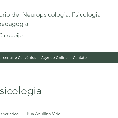
ório de Neuropsicologia, Psicologia
opedagogia
Carqueijo
arcerias e Convênios
Agende Online
Contato
sicologia
s variados
Rua Aquilino Vidal