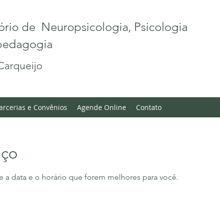
ório de Neuropsicologia, Psicologia
opedagogia
Carqueijo
arcerias e Convênios
Agende Online
Contato
iço
e a data e o horário que forem melhores para você.